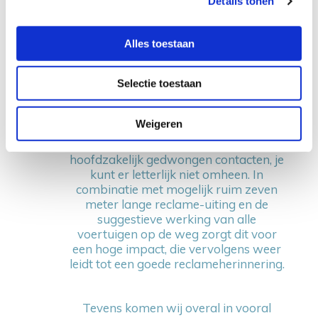
Details tonen
Bestelwagenreclame beweegt zich
midden in het straatbeeld en laat zich
Alles toestaan
niet wegklikken/blokkeren (internet),
wegzappen (televisie),
Selectie toestaan
afzetten/streamen (radioreclame) of
omslaan (print).
Weigeren
Bestelwagenreclame realiseert
hoofdzakelijk gedwongen contacten, je
kunt er letterlijk niet omheen. In
combinatie met mogelijk ruim zeven
meter lange reclame-uiting en de
suggestieve werking van alle
voertuigen op de weg zorgt dit voor
een hoge impact, die vervolgens weer
leidt tot een goede reclameherinnering.
Tevens komen wij overal in vooral