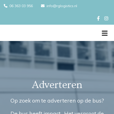
06 363 03 956
info@rglogistics.nl


Adverteren
Op zoek om te adverteren op de bus?
De bus heeft impact. Het vergroot de