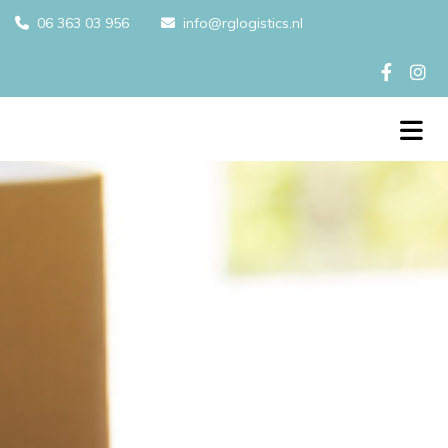
06 363 03 956
info@rglogistics.nl

