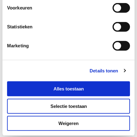
Voorkeuren
Advies op het gebied van
verzendingen
Statistieken
Wat uw logistieke vraagstuk ook is, RG Logistics biedt
u een betrouwbaar advies.
Marketing
Of het nu gaat om importeren of exporteren, wij
hebben de kennis en ervaring in huis om u het juiste
advies en hulp te geven.
Details tonen
Neem voor uitgebreid logistiek advies vrijblijvend
contact
met ons op zodat wij uw persoonlijke
Alles toestaan
wensen kunnen bekijken en afstemmen op het juiste
transport.
Selectie toestaan
Weigeren