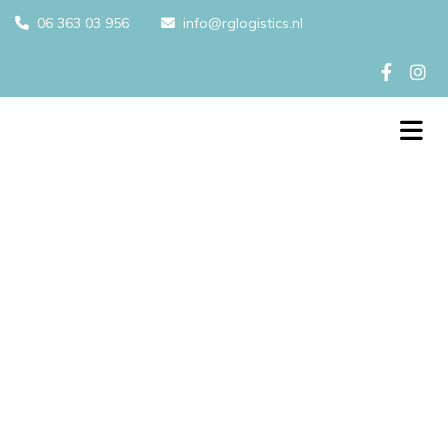
06 363 03 956
info@rglogistics.nl

