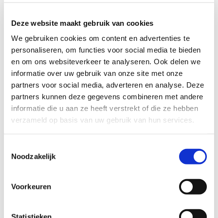
in de transportwereld,
kunnen wij iedere transportopdracht voor u
Deze website maakt gebruik van cookies
verzorgen.
We gebruiken cookies om content en advertenties te
Zelfs luchtvracht is een mogelijkheid!
personaliseren, om functies voor social media te bieden
en om ons websiteverkeer te analyseren. Ook delen we
informatie over uw gebruik van onze site met onze
partners voor social media, adverteren en analyse. Deze
partners kunnen deze gegevens combineren met andere
informatie die u aan ze heeft verstrekt of die ze hebben
Mijn naam is Martijn Reukers eigenaar en
verzameld op basis van uw gebruik van hun services.
oprichter van
RG Logistics
.
Toestemmingsselectie
RG Logistics
staat voor duidelijkheid en
Noodzakelijk
service.
Wij zijn geen doorsnee koeriersbedrijf maar
Voorkeuren
geven nét de service meer waardoor u zich
begrepen voelt en gewaardeerd wordt.
Statistieken